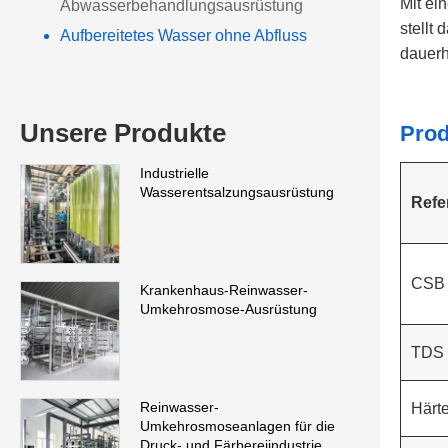
Mit ei
Abwasserbehandlungsausrüstung
stellt
Aufbereitetes Wasser ohne Abfluss
dauerh
Unsere Produkte
Prod
Industrielle
Wasserentsalzungsausrüstung
Refe
CSB 
Krankenhaus-Reinwasser-
Umkehrosmose-Ausrüstung
TDS 
Reinwasser-
Härte
Umkehrosmoseanlagen für die
Druck- und Färbereiindustrie