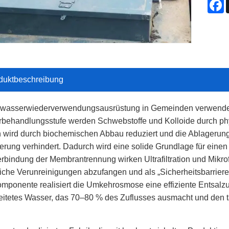
F
duktbeschreibung
wasserwiederverwendungsausrüstung in Gemeinden verwendet ein
rbehandlungsstufe werden Schwebstoffe und Kolloide durch phys
n wird durch biochemischen Abbau reduziert und die Ablager
erung verhindert. Dadurch wird eine solide Grundlage für einen q
rbindung der Membrantrennung wirken Ultrafiltration und Mikrof
iche Verunreinigungen abzufangen und als „Sicherheitsbarrier
mponente realisiert die Umkehrosmose eine effiziente Entsal
eitetes Wasser, das 70–80 % des Zuflusses ausmacht und den t