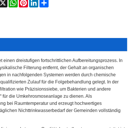
acebook
X
WhatsApp
Pinterest
LinkedIn
Share
en dreistufigen fortschrittlichen Aufbereitungsprozess. In
ikalische Filterung entfernt, der Gehalt an organischen
ungen in nachfolgenden Systemen werden durch chemische
ualifizierten Zulauf für die Folgebehandlung gelegt. In der
iltration wie Präzisionssiebe, um Bakterien und andere
e“ für die Umkehrosmoseanlage zu dienen. Als
zung bei Raumtemperatur und erzeugt hochwertiges
äglichen Nichttrinkwasserbedarf der Gemeinden vollständig