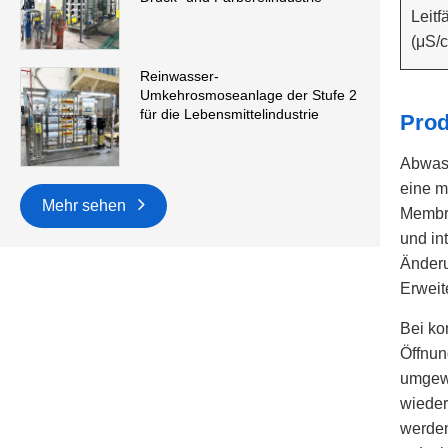
Leitf
(μS/
Reinwasser-
Umkehrosmoseanlage der Stufe 2
für die Lebensmittelindustrie
Pro
Abwass
eine m
Mehr sehen
Membra
und in
Änderu
Erweit
Bei ko
Öffnun
umgewa
wieder
werden