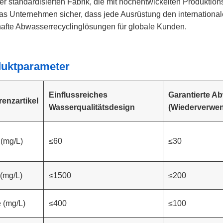
ner standardisierten Fabrik, die mit hochentwickelten Produktion
 das Unternehmen sicher, dass jede Ausrüstung den international
afte Abwasserrecyclinglösungen für globale Kunden.
uktparameter
Einflussreiches
Garantierte Ab
renzartikel
Wasserqualitätsdesign
(Wiederverwe
(mg/L)
≤60
≤30
(mg/L)
≤1500
≤200
 (mg/L)
≤400
≤100