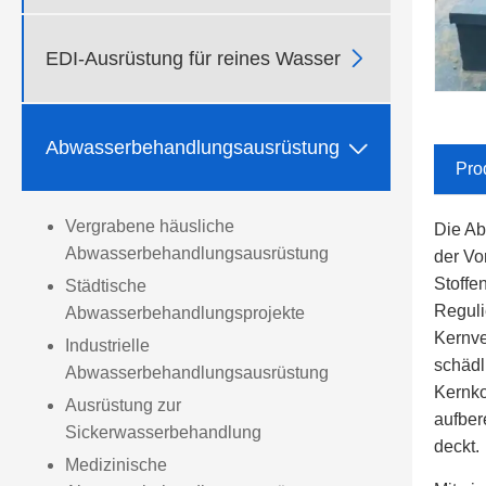

EDI-Ausrüstung für reines Wasser

Abwasserbehandlungsausrüstung
Pro
Vergrabene häusliche
Die Ab
Abwasserbehandlungsausrüstung
der Vo
Stoffe
Städtische
Reguli
Abwasserbehandlungsprojekte
Kernve
Industrielle
schädl
Abwasserbehandlungsausrüstung
Kernko
Ausrüstung zur
aufber
Sickerwasserbehandlung
deckt.
Medizinische