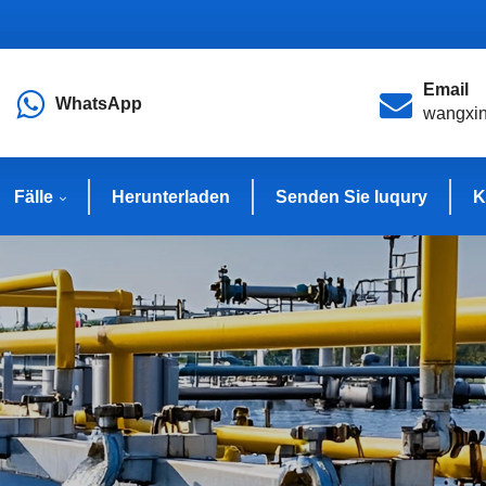
Email
WhatsApp
wangxi
Fälle
Herunterladen
Senden Sie Iuqury
K