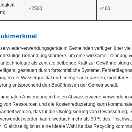
ähigkeit
≤2500
≤400
cm)
duktmerkmal
erwiederverwendungsgeräte in Gemeinden verfügen über viele 
ehrstufige Behandlungsbarriere, um eine wirksame Trennung v
ntechnologie als zentrale treibende Kraft zur Gewährleistung d
telligent, gesteuert durch fortschrittliche Systeme, Fehlerdia
ngen der Wasserqualität und -menge anzupassen; modulares und
erung entsprechend den Bedürfnissen der Gemeinschaft.
mmunalen Anwendungen bieten Abwasserwiederverwendungsgerät
g von Ressourcen und die Kostenreduzierung kann kommunales
ndelt werden, das für die Ökologisierung von Bewässerung, 
verwendet werden kann, wodurch mehr als 90 % des Frischwa
. Gleichzeitig ist es eine ideale Wahl für das Recycling kom