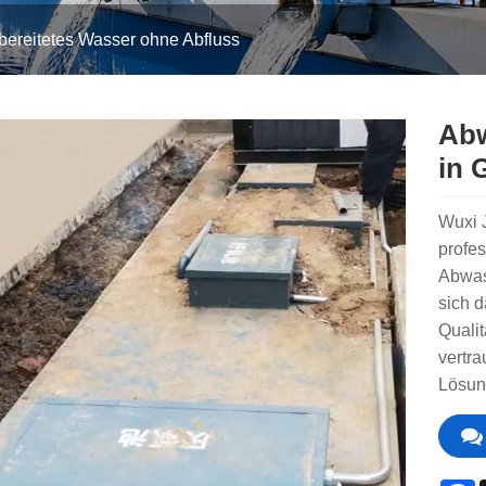
bereitetes Wasser ohne Abfluss
Abw
in 
Wuxi J
profes
Abwas
sich 
Quali
vertra
Lösun