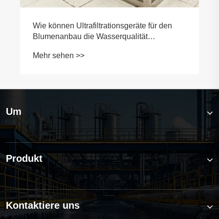
Wie können Ultrafiltrationsgeräte für den
Blumenanbau die Wasserqualität
verbessern, die Erträge steigern und die
Mehr sehen >>
Betriebskosten senken?
Um
Produkt
Kontaktiere uns