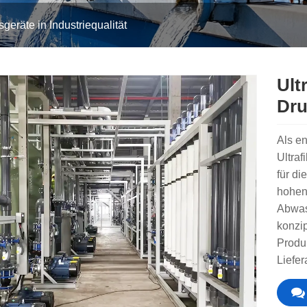
nsgeräte in Industriequalität
Ult
Dru
Als en
Ultraf
für di
hohen
Abwas
konzip
Produk
Liefer