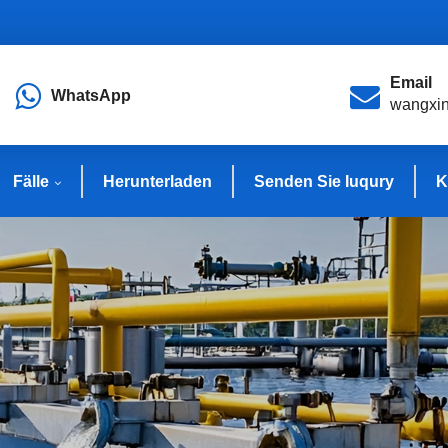
Email
WhatsApp
wangxi
Fälle
Herunterladen
Senden Sie Iuqury
K