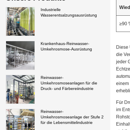
Wied
Industrielle
Wasserentsalzungsausrüstung
≥90 
Krankenhaus-Reinwasser-
Diese 
Umkehrosmose-Ausrüstung
die Ve
jeder 
Echtze
automa
Reinwasser-
Umkehrosmoseanlagen für die
einem 
Druck- und Färbereiindustrie
erhebl
Für Dr
im Ent
Reinwasser-
Rohsto
Umkehrosmoseanlage der Stufe 2
für die Lebensmittelindustrie
Einhal