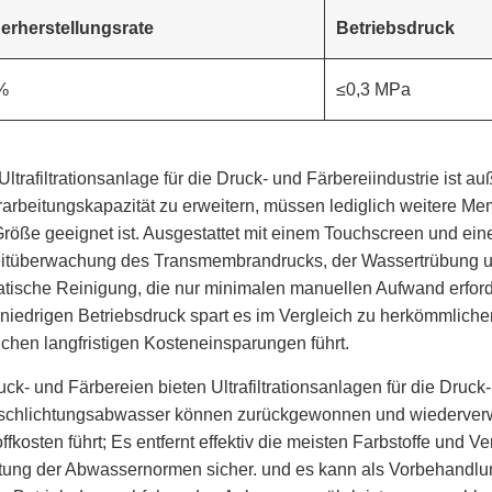
erherstellungsrate
Betriebsdruck
%
≤0,3 MPa
Ultrafiltrationsanlage für die Druck- und Färbereiindustrie ist 
rarbeitungskapazität zu erweitern, müssen lediglich weitere M
Größe geeignet ist. Ausgestattet mit einem Touchscreen und e
itüberwachung des Transmembrandrucks, der Wassertrübung un
tische Reinigung, die nur minimalen manuellen Aufwand erford
niedrigen Betriebsdruck spart es im Vergleich zu herkömmlic
ichen langfristigen Kosteneinsparungen führt.
uck- und Färbereien bieten Ultrafiltrationsanlagen für die Druck
schlichtungsabwasser können zurückgewonnen und wiederverw
ffkosten führt; Es entfernt effektiv die meisten Farbstoffe und
tung der Abwassernormen sicher. und es kann als Vorbehandlu