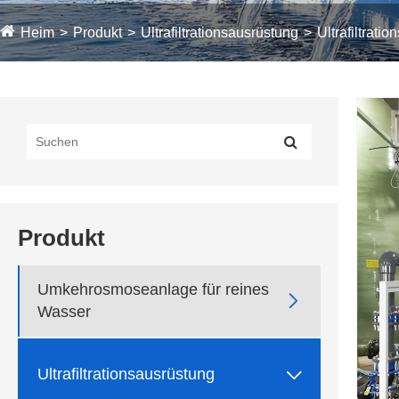
Heim
Produkt
Ultrafiltrationsausrüstung
Ultrafiltratio
Produkt
Umkehrosmoseanlage für reines

Wasser

Ultrafiltrationsausrüstung